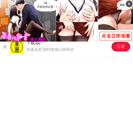
目录
上一章
上一页
下一页
下一章
每日签到抽好礼,免费看精彩漫画
好漫画,为看漫画的人而生
下载app
打开
秒速追更,随时随地口袋阅读
每日签到抽好礼,免费看精彩漫画
好漫画,为看漫画的人而生