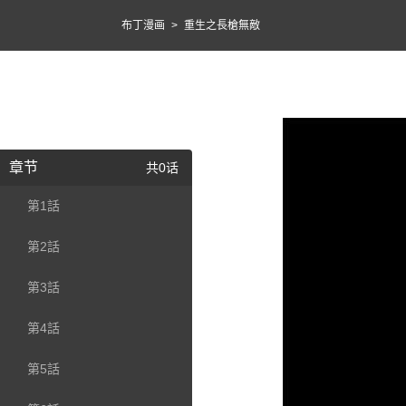
布丁漫画
>
重生之長槍無敵
章节
共0话
第1話
第2話
第3話
第4話
第5話